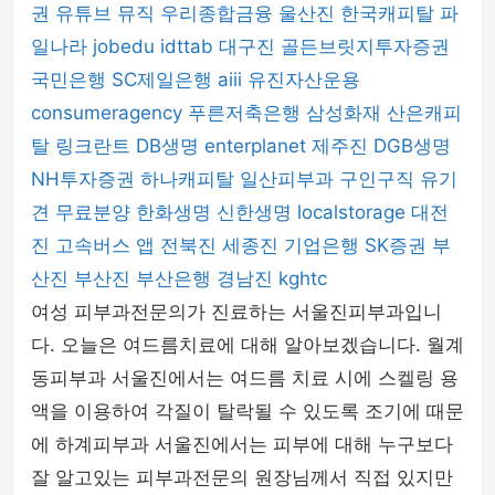
권
유튜브 뮤직
우리종합금융
울산진
한국캐피탈
파
일나라
jobedu
idttab
대구진
골든브릿지투자증권
국민은행
SC제일은행
aiii
유진자산운용
consumeragency
푸른저축은행
삼성화재
산은캐피
탈
링크란트
DB생명
enterplanet
제주진
DGB생명
NH투자증권
하나캐피탈
일산피부과
구인구직
유기
견 무료분양
한화생명
신한생명
localstorage
대전
진
고속버스 앱
전북진
세종진
기업은행
SK증권
부
산진
부산진
부산은행
경남진
kghtc
여성 피부과전문의가 진료하는 서울진피부과입니
다. 오늘은 여드름치료에 대해 알아보겠습니다. 월계
동피부과 서울진에서는 여드름 치료 시에 스켈링 용
액을 이용하여 각질이 탈락될 수 있도록 조기에 때문
에 하계피부과 서울진에서는 피부에 대해 누구보다
잘 알고있는 피부과전문의 원장님께서 직접 있지만