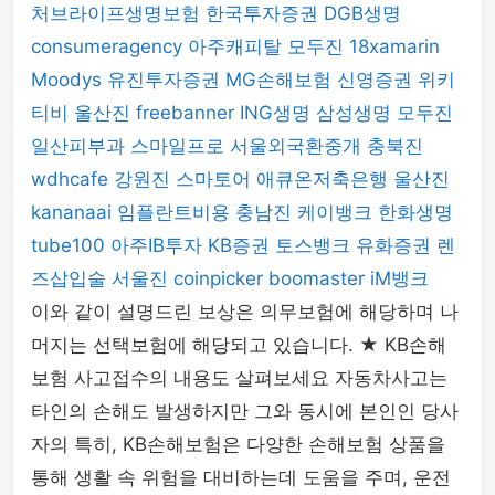
처브라이프생명보험
한국투자증권
DGB생명
consumeragency
아주캐피탈
모두진
18xamarin
Moodys
유진투자증권
MG손해보험
신영증권
위키
티비
울산진
freebanner
ING생명
삼성생명
모두진
일산피부과
스마일프로
서울외국환중개
충북진
wdhcafe
강원진
스마토어
애큐온저축은행
울산진
kananaai
임플란트비용
충남진
케이뱅크
한화생명
tube100
아주IB투자
KB증권
토스뱅크
유화증권
렌
즈삽입술
서울진
coinpicker
boomaster
iM뱅크
이와 같이 설명드린 보상은 의무보험에 해당하며 나
머지는 선택보험에 해당되고 있습니다. ★ KB손해
보험 사고접수의 내용도 살펴보세요 자동차사고는
타인의 손해도 발생하지만 그와 동시에 본인인 당사
자의 특히, KB손해보험은 다양한 손해보험 상품을
통해 생활 속 위험을 대비하는데 도움을 주며, 운전